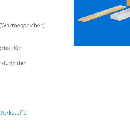
t (Wärmespeicher)
eil für
endung der
Werkstoffe