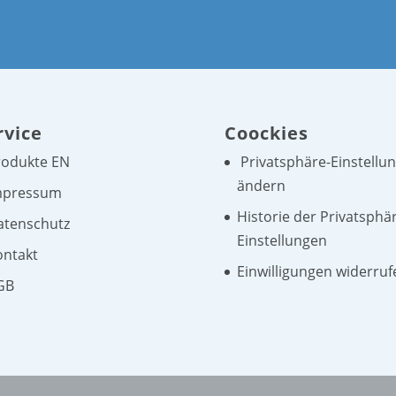
rvice
Coockies
rodukte EN
Privatsphäre-Einstellu
ändern
mpressum
Historie der Privatsphä
atenschutz
Einstellungen
ontakt
Einwilligungen widerruf
GB